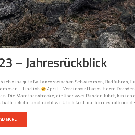
23 – Jahresrückblick
ab ich eine gute Ballance zwischen Schwimmen, Radfahren, La
ommen – find ich
April – Vereinsausflug mit dem Dresden
n. Die Marathonstrecke, die über zwei Runden führt, bin ich 
 hatte ich diesmal nicht wirklich Lust und bin deshalb nur d
AD MORE