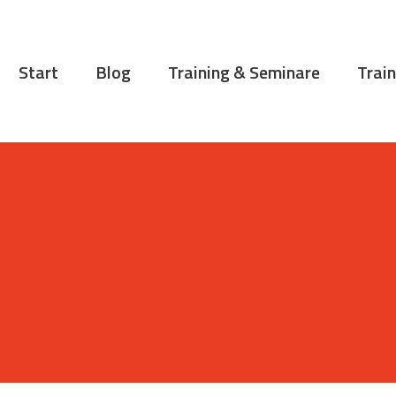
START
BLOG
Start
Blog
Training & Seminare
Train
TRAINING &
SEMINARE
TRAININGSTIPPS
VITA
KONTAKT