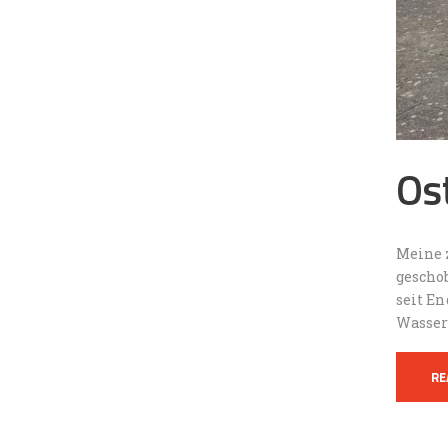
Os
Meine 
gescho
seit En
Wasser
RE