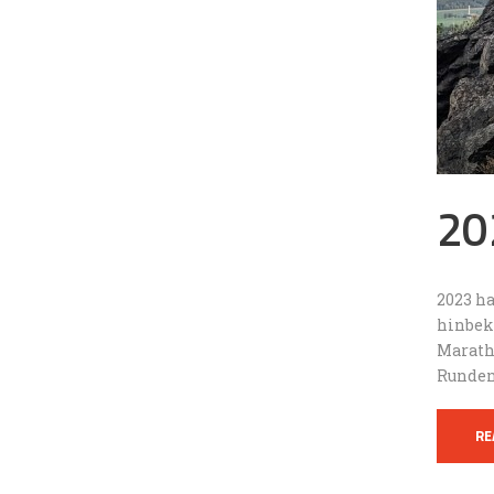
20
2023 h
hinbek
Maratho
Runden
RE