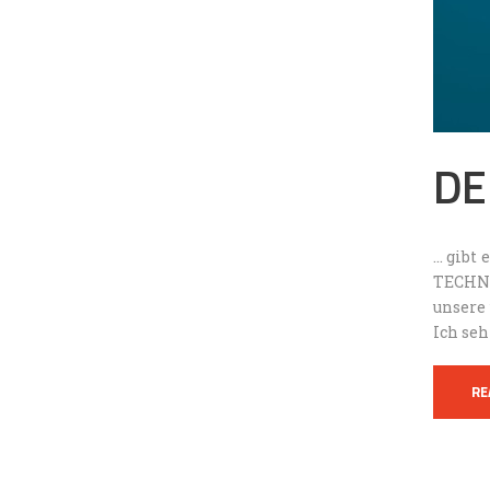
DE
… gibt 
TECHNI
unsere
Ich seh
RE