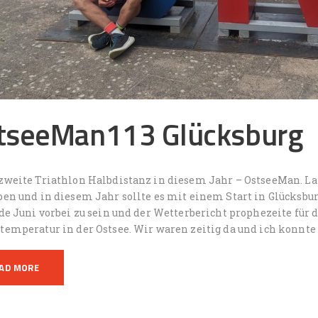
tseeMan113 Glücksburg
zweite Triathlon Halbdistanz in diesem Jahr – OstseeMan. L
ben und in diesem Jahr sollte es mit einem Start in Glücksb
de Juni vorbei zu sein und der Wetterbericht prophezeite für 
temperatur in der Ostsee. Wir waren zeitig da und ich konnt
AD MORE