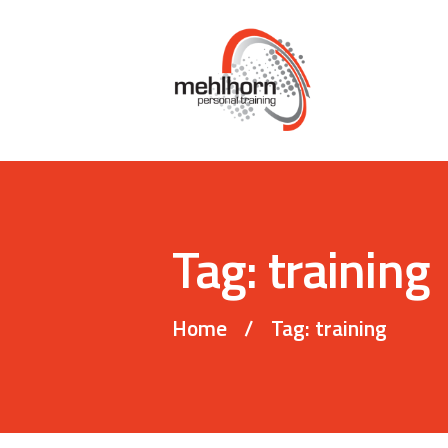
Tag: training
Home
Tag: training