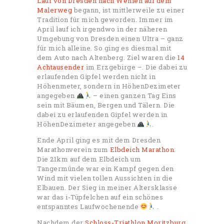
Lauf von Dresden nach Wehlen auf dem
Malerweg
begann, ist mittlerweile zu einer
Tradition für mich geworden. Immer im
April lauf ich irgendwo in der näheren
Umgebung von Dresden einen Ultra – ganz
für mich alleine. So ging es diesmal mit
dem Auto nach Altenberg. Ziel waren die
14
Achtausender
im Erzgebirge –. Die dabei zu
erlaufenden Gipfel werden nicht in
Höhenmeter, sondern in HöhenDezimeter
angegeben
– einen ganzen Tag Eins
sein mit Bäumen, Bergen und Tälern. Die
dabei zu erlaufenden Gipfel werden in
HöhenDezimeter angegeben
.
Ende April ging es mit dem Dresden
Marathonverein zum
Elbdeich Marathon
.
Die 21km auf dem Elbdeich um
Tangermünde war ein Kampf gegen den
Wind mit vielen tollen Aussichten in die
Elbauen. Der Sieg in meiner Altersklasse
war das i-Tüpfelchen auf ein schönes
entspanntes Laufwochenende
.
Nachdem der
Schloss-Triathlon Moritzburg