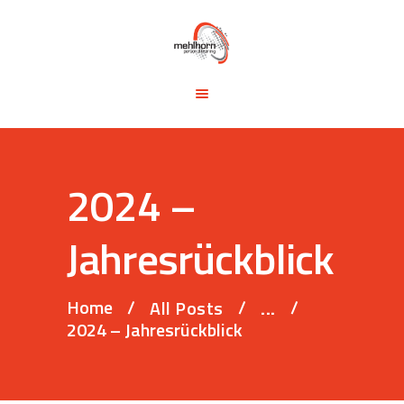
START
BLOG
TRAINING &
SEMINARE
TRAININGSTIPPS
2024 –
VITA
KONTAKT
Jahresrückblick
Home
All Posts
...
2024 – Jahresrückblick