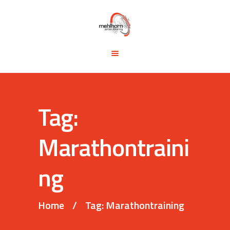
START
BLOG
TRAINING &
SEMINARE
TRAININGSTIPPS
Tag:
VITA
KONTAKT
Marathontraini
ng
Home
Tag: Marathontraining