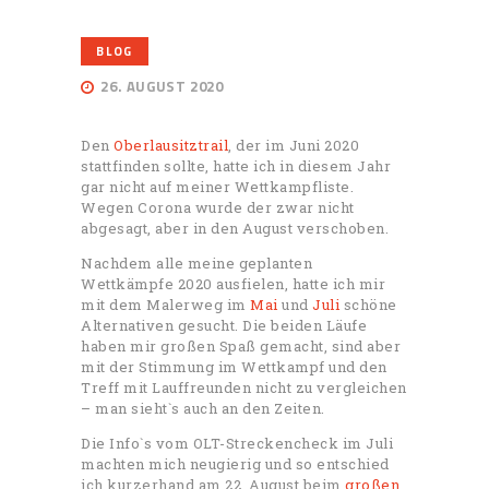
BLOG
26. AUGUST 2020
Den
Oberlausitztrail
, der im Juni 2020
stattfinden sollte, hatte ich in diesem Jahr
gar nicht auf meiner Wettkampfliste.
Wegen Corona wurde der zwar nicht
abgesagt, aber in den August verschoben.
Nachdem alle meine geplanten
Wettkämpfe 2020 ausfielen, hatte ich mir
mit dem Malerweg im
Mai
und
Juli
schöne
Alternativen gesucht. Die beiden Läufe
haben mir großen Spaß gemacht, sind aber
mit der Stimmung im Wettkampf und den
Treff mit Lauffreunden nicht zu vergleichen
– man sieht`s auch an den Zeiten.
Die Info`s vom OLT-Streckencheck im Juli
machten mich neugierig und so entschied
ich kurzerhand am 22. August beim
großen