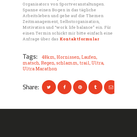
Organisators von Sportveranstaltungen.
Spanne einen Bogen in das tägliche
Arbeitsleben und gehe auf die Themen
Zeitmanagement, Selbstorganisation,
Motivation und “work life balance” ein. Für
einen Termin schickt mir bitte einfach eine
Anfrage über das
Kontaktformular
Tags:
48km
,
Hornissen
,
Laufen
,
matsch
,
Regen
,
schlamm
,
trail
,
Ultra
,
Ultra Marathon
Share: