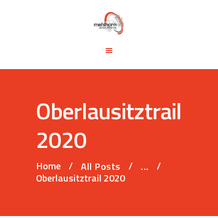
START
BLOG
TRAINING &
SEMINARE
TRAININGSTIPPS
Oberlausitztrail
VITA
KONTAKT
2020
Home
All Posts
...
Oberlausitztrail 2020