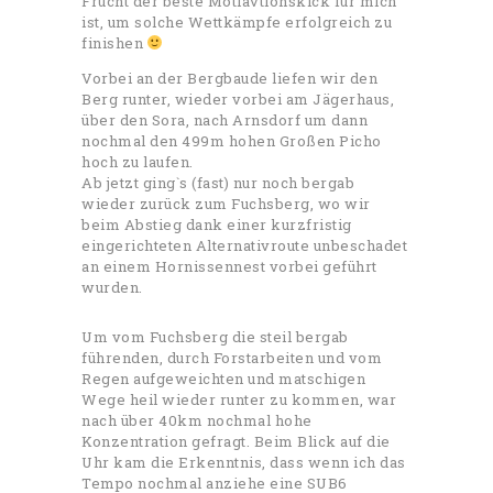
Frucht der beste Motiavtionskick für mich
ist, um solche Wettkämpfe erfolgreich zu
finishen
Vorbei an der Bergbaude liefen wir den
Berg runter, wieder vorbei am Jägerhaus,
über den Sora, nach Arnsdorf um dann
nochmal den 499m hohen Großen Picho
hoch zu laufen.
Ab jetzt ging`s (fast) nur noch bergab
wieder zurück zum Fuchsberg, wo wir
beim Abstieg dank einer kurzfristig
eingerichteten Alternativroute unbeschadet
an einem Hornissennest vorbei geführt
wurden.
Um vom Fuchsberg die steil bergab
führenden, durch Forstarbeiten und vom
Regen aufgeweichten und matschigen
Wege heil wieder runter zu kommen, war
nach über 40km nochmal hohe
Konzentration gefragt. Beim Blick auf die
Uhr kam die Erkenntnis, dass wenn ich das
Tempo nochmal anziehe eine SUB6