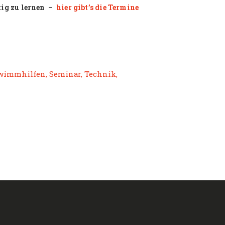
ig zu lernen –
hier gibt’s die Termine
wimmhilfen
,
Seminar
,
Technik
,