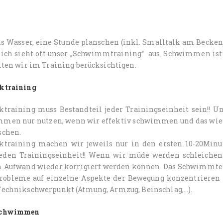
ns Wasser, eine Stunde planschen (inkl. Smalltalk am Becken
lich sieht oft unser „Schwimmtraining“ aus. Schwimmen ist 
lten wir im Training berücksichtigen.
ktraining
ktraining muss Bestandteil jeder Trainingseinheit sein!! 
men nur nutzen, wenn wir effektiv schwimmen und das wie
schen.
ktraining machen wir jeweils nur in den ersten 10-20Min
jeden Trainingseinheit!! Wenn wir müde werden schleichen 
 Aufwand wieder korrigiert werden können. Das Schwimmtemp
robleme auf einzelne Aspekte der Bewegung konzentrieren 
Technikschwerpunkt (Atmung, Armzug, Beinschlag,…).
schwimmen