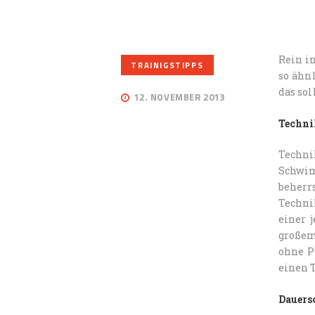
Rein i
TRAINIGSTIPPS
so ähn
das sol
12. NOVEMBER 2013
Techni
Techni
Schwim
beherr
Techni
einer 
großem
ohne P
einen 
Dauer