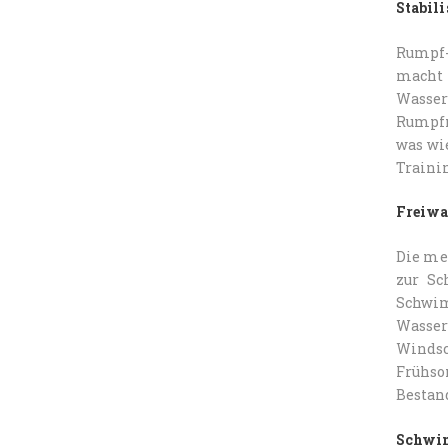
Stabil
Rumpf-
macht 
Wasser
Rumpfm
was wi
Traini
Freiw
Die me
zur Sc
Schwi
Wasser
Windsc
Frühs
Bestan
Schwi