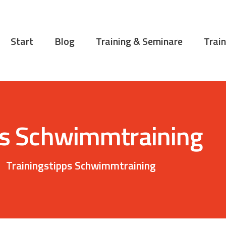
START
BLOG
Start
Blog
Training & Seminare
Train
TRAINING &
SEMINARE
TRAININGSTIPPS
VITA
ps Schwimmtraining
KONTAKT
Trainingstipps Schwimmtraining