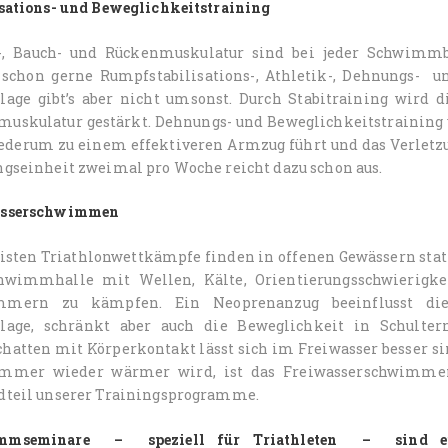
isations- und Beweglichkeitstraining
, Bauch- und Rückenmuskulatur sind bei jeder Schwimm
schon gerne Rumpfstabilisations-, Athletik-, Dehnungs- un
lage gibt’s aber nicht umsonst. Durch Stabitraining wird d
uskulatur gestärkt. Dehnungs- und Beweglichkeitstraining v
ederum zu einem effektiveren Armzug führt und das Verletzu
ngseinheit zweimal pro Woche reicht dazu schon aus.
asserschwimmen
isten Triathlonwettkämpfe finden in offenen Gewässern statt
hwimmhalle mit Wellen, Kälte, Orientierungsschwierigk
mmern zu kämpfen. Ein Neoprenanzug beeinflusst die
lage, schränkt aber auch die Beweglichkeit in Schul
hatten mit Körperkontakt lässt sich im Freiwasser besser si
ommer wieder wärmer wird, ist das Freiwasserschwim
dteil unserer Trainingsprogramme.
mmseminare – speziell für Triathleten – sind eine