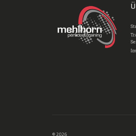
Ü
St
Tr
Se
Im
© 2026