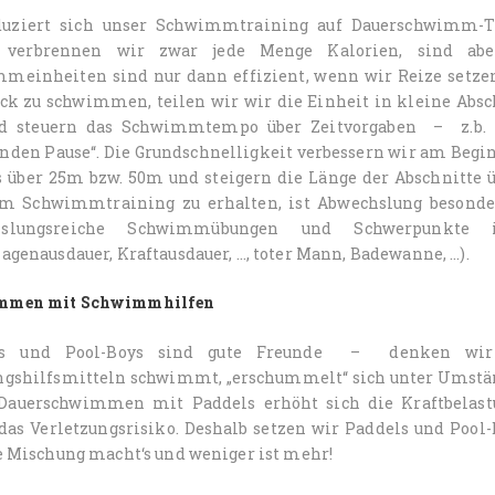
duziert sich unser Schwimmtraining auf Dauerschwimm-Tr
 verbrennen wir zwar jede Menge Kalorien, sind aber
meinheiten sind nur dann effizient, wenn wir Reize setzen
ck zu schwimmen, teilen wir wir die Einheit in kleine Absch
d steuern das Schwimmtempo über Zeitvorgaben – z.b. 5
nden Pause“. Die Grundschnelligkeit verbessern wir am Begin
s über 25m bzw. 50m und steigern die Länge der Abschnitte 
m Schwimmtraining zu erhalten, ist Abwechslung besonders
hslungsreiche Schwimmübungen und Schwerpunkte i
agenausdauer, Kraftausdauer, …, toter Mann, Badewanne, …).
mmen mit Schwimmhilfen
ls und Pool-Boys sind gute Freunde – denken wir
ngshilfsmitteln schwimmt, „erschummelt“ sich unter Umständ
Dauerschwimmen mit Paddels erhöht sich die Kraftbelastu
das Verletzungsrisiko. Deshalb setzen wir Paddels und Pool
ie Mischung macht‘s und weniger ist mehr!