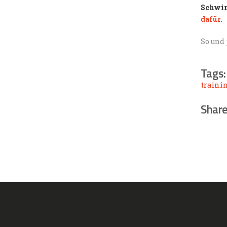
Schwim
dafür.
So und
Tags:
traini
Share