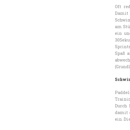
Oft re
Damit
Schwim
am Stü
ein un
30Seku
Sprint
Spaß a
abwec
(Grundl
Schwi
Padde
Traini
Durch 
damit 
ein. D