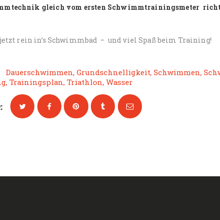
mtechnik gleich vom ersten Schwimmtrainingsmeter richt
 jetzt rein in‘s Schwimmbad – und viel Spaß beim Training!
Dauerschwimmen
,
Grundschnelligkeit
,
Schwimmen
,
Sch
ng
,
Trainingsplan
,
Triathlon
,
Wasser
: