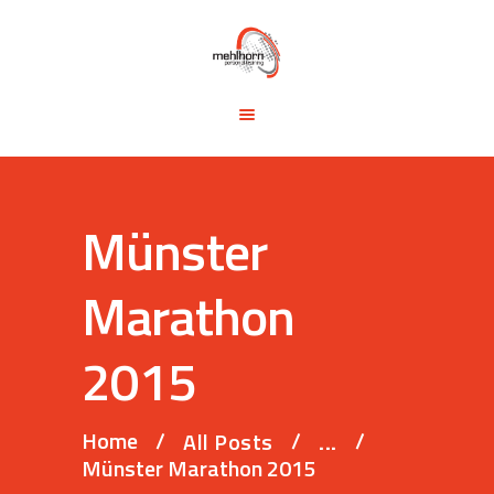
START
BLOG
TRAINING &
SEMINARE
TRAININGSTIPPS
Münster
VITA
KONTAKT
Marathon
2015
Home
All Posts
...
Münster Marathon 2015