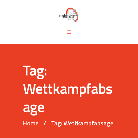
START
BLOG
TRAINING &
SEMINARE
TRAININGSTIPPS
Tag:
VITA
KONTAKT
Wettkampfabs
age
Home
Tag: Wettkampfabsage