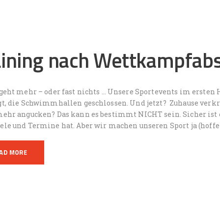
aining nach Wettkampfab
geht mehr – oder fast nichts … Unsere Sportevents im ersten 
gt, die Schwimmhallen geschlossen. Und jetzt? Zuhause verkr
mehr angucken? Das kann es bestimmt NICHT sein. Sicher ist 
ele und Termine hat. Aber wir machen unseren Sport ja (hoffe
AD MORE