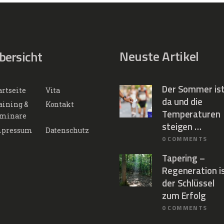
Neuste Artikel
bersicht
Der Sommer is
artseite
Vita
da und die
aining &
Kontakt
Temperaturen
minare
steigen …
pressum
Datenschutz
0
COMMENTS
Tapering –
Regeneration i
der Schlüssel
zum Erfolg
0
COMMENTS