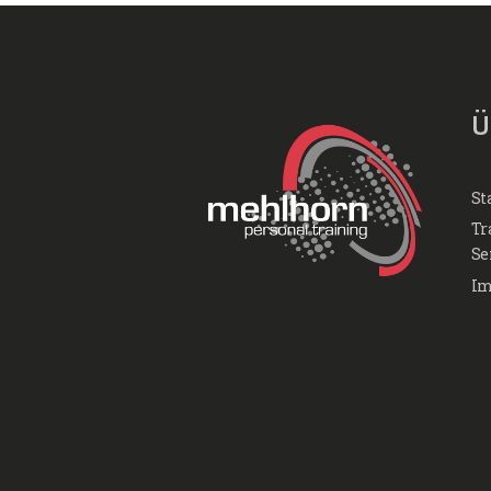
Ü
St
Tr
Se
Im