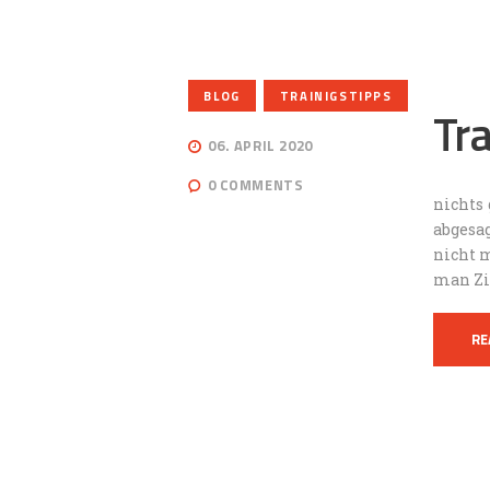
,
BLOG
TRAINIGSTIPPS
Tr
06. APRIL 2020
0
COMMENTS
nichts 
abgesa
nicht 
man Zi
RE