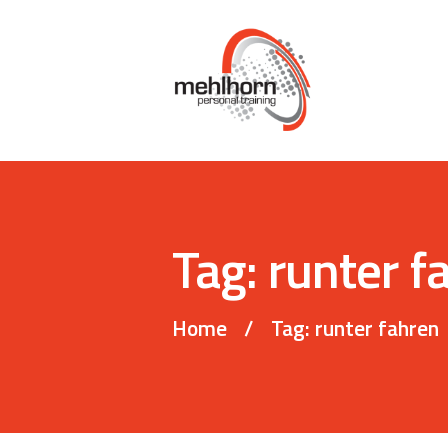
Tag: runter f
Home
Tag: runter fahren