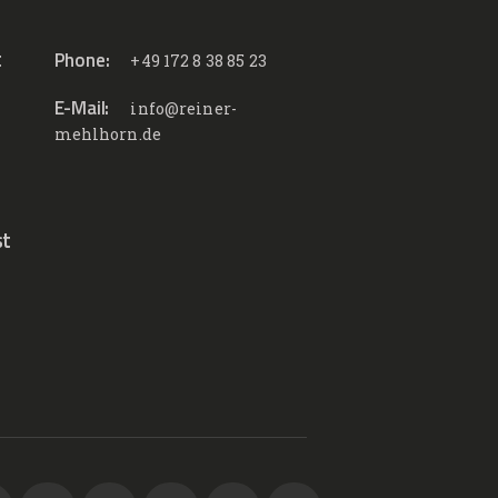
t
Phone:
+49 172 8 38 85 23
E-Mail:
info@reiner-
mehlhorn.de
st