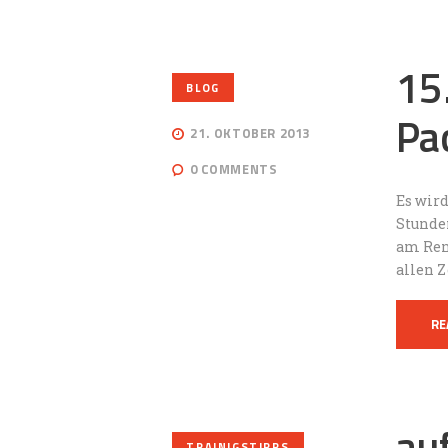
15
BLOG
Pa
21. OKTOBER 2013
0
COMMENTS
Es wir
Stunde
am Ren
allen 
RE
auf
TRAINIGSTIPPS