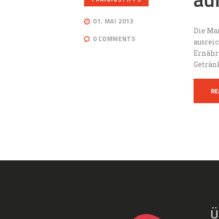
01. MAI 2013
Die Ma
0
COMMENTS
ausreic
Ernähr
Geträn
RE
Ü