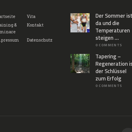
Der Sommer is
artseite
Vita
da und die
aining &
Kontakt
Temperaturen
minare
steigen …
pressum
Datenschutz
0
COMMENTS
Tapering –
Regeneration i
der Schlüssel
zum Erfolg
0
COMMENTS