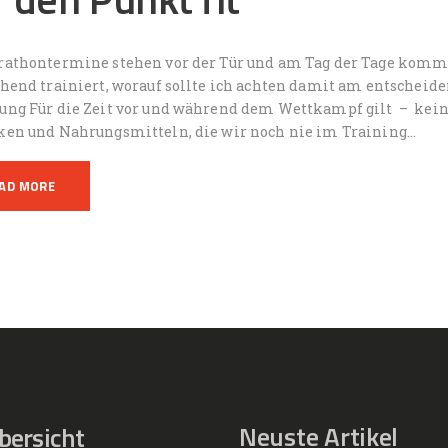
rathontermine stehen vor der Tür und am Tag der Tage kommen
hend trainiert, worauf sollte ich achten damit am entscheiden
ung Für die Zeit vor und während dem Wettkampf gilt – keine
ken und Nahrungsmitteln, die wir noch nie im Training…
AD MORE
Neuste Artikel
bersicht