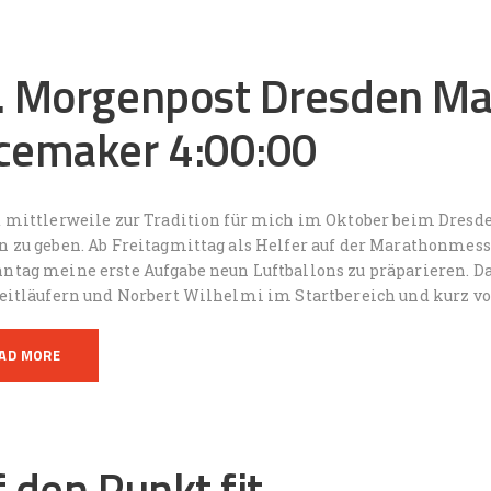
. Morgenpost Dresden Ma
cemaker 4:00:00
d mittlerweile zur Tradition für mich im Oktober beim Dresde
n zu geben. Ab Freitagmittag als Helfer auf der Marathonmes
ntag meine erste Aufgabe neun Luftballons zu präparieren. D
Zeitläufern und Norbert Wilhelmi im Startbereich und kurz v
AD MORE
 den Punkt fit