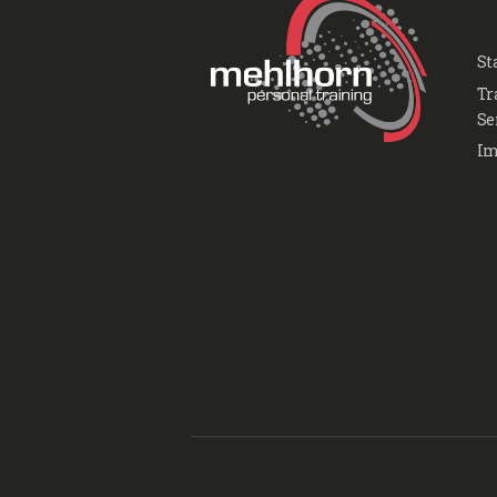
St
Tr
Se
Im