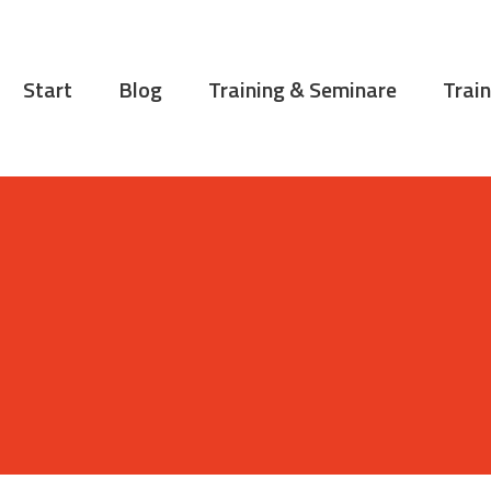
START
BLOG
Start
Blog
Training & Seminare
Train
TRAINING &
SEMINARE
TRAININGSTIPPS
VITA
KONTAKT