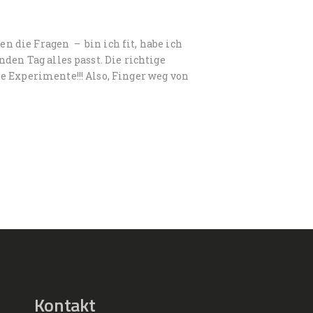
 die Fragen – bin ich fit, habe ich
den Tag alles passt. Die richtige
 Experimente!!! Also, Finger weg von
Kontakt