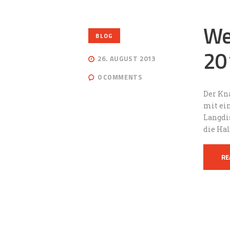
We
BLOG
201
26. AUGUST 2013
0
COMMENTS
Der Kn
mit ei
Langdi
die Ha
RE