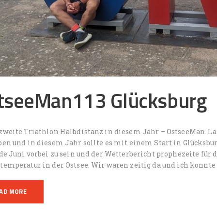
tseeMan113 Glücksburg
zweite Triathlon Halbdistanz in diesem Jahr – OstseeMan. L
ben und in diesem Jahr sollte es mit einem Start in Glücksb
de Juni vorbei zu sein und der Wetterbericht prophezeite für 
temperatur in der Ostsee. Wir waren zeitig da und ich konnt
AD MORE