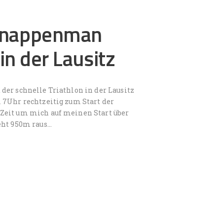
 Knappenman
in der Lausitz
er schnelle Triathlon in der Lausitz
 7Uhr rechtzeitig zum Start der
Zeit um mich auf meinen Start über
eht 950m raus…