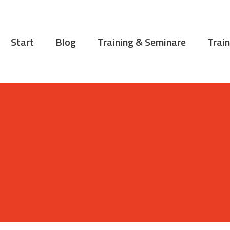
START
BLOG
Start
Blog
Training & Seminare
Train
TRAINING &
SEMINARE
TRAININGSTIPPS
VITA
KONTAKT