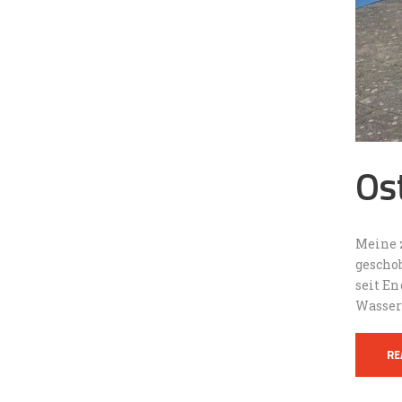
Os
Meine 
gescho
seit En
Wasser
RE