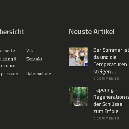
Neuste Artikel
bersicht
Der Sommer is
artseite
Vita
da und die
aining &
Kontakt
Temperaturen
minare
steigen …
pressum
Datenschutz
0
COMMENTS
Tapering –
Regeneration i
der Schlüssel
zum Erfolg
0
COMMENTS