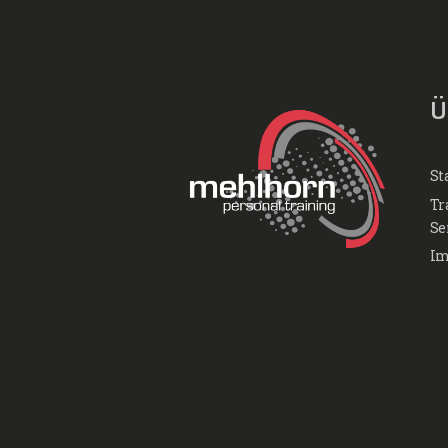
Ü
St
Tr
Se
Im