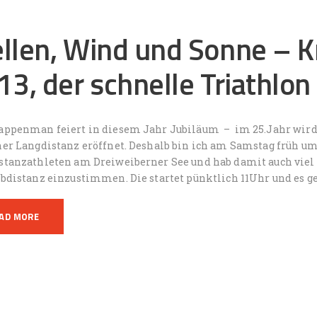
llen, Wind und Sonne –
3, der schnelle Triathlon 
appenman feiert in diesem Jahr Jubiläum – im 25.Jahr wird d
ner Langdistanz eröffnet. Deshalb bin ich am Samstag früh um
stanzathleten am Dreiweiberner See und hab damit auch viel 
lbdistanz einzustimmen. Die startet pünktlich 11Uhr und es g
AD MORE