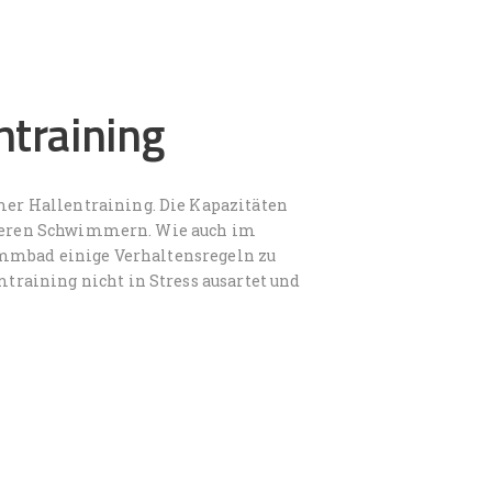
training
r Hallentraining. Die Kapazitäten
anderen Schwimmern. Wie auch im
immbad einige Verhaltensregeln zu
raining nicht in Stress ausartet und