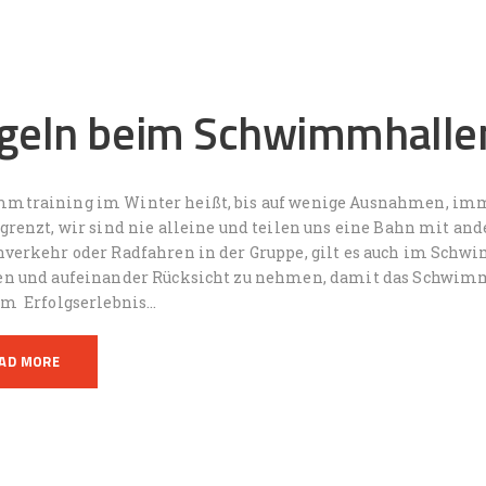
geln beim Schwimmhallen
mtraining im Winter heißt, bis auf wenige Ausnahmen, imme
egrenzt, wir sind nie alleine und teilen uns eine Bahn mit 
nverkehr oder Radfahren in der Gruppe, gilt es auch im Schw
en und aufeinander Rücksicht zu nehmen, damit das Schwimmt
em Erfolgserlebnis…
AD MORE