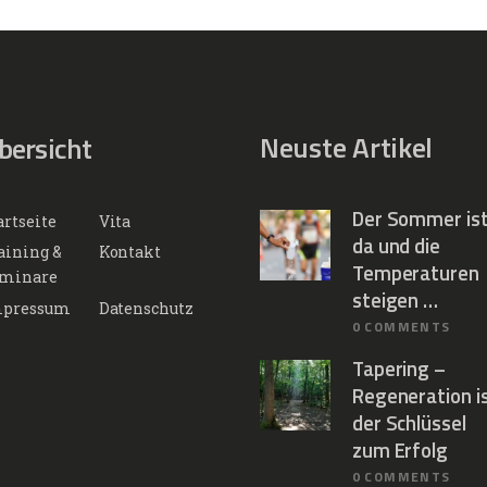
Neuste Artikel
bersicht
Der Sommer is
artseite
Vita
da und die
aining &
Kontakt
Temperaturen
minare
steigen …
pressum
Datenschutz
0
COMMENTS
Tapering –
Regeneration i
der Schlüssel
zum Erfolg
0
COMMENTS