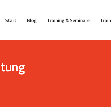
START
BLOG
Start
Blog
Training & Seminare
Train
TRAINING &
SEMINARE
TRAININGSTIPPS
VITA
ltung
KONTAKT