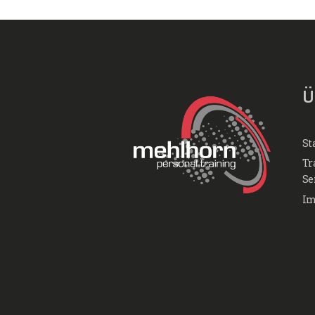
Ü
St
Tr
Se
Im