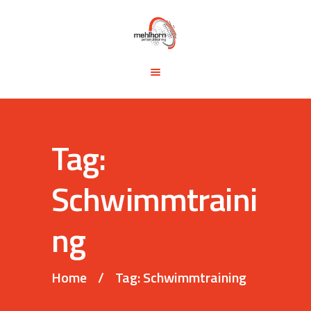
START
BLOG
TRAINING &
SEMINARE
TRAININGSTIPPS
Tag:
VITA
KONTAKT
Schwimmtraini
ng
Home
Tag: Schwimmtraining