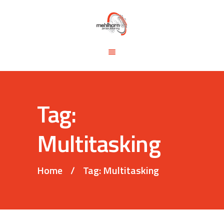
START
BLOG
TRAINING &
SEMINARE
TRAININGSTIPPS
Tag:
VITA
KONTAKT
Multitasking
Home
Tag: Multitasking