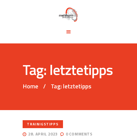
START
BLOG
TRAINING &
SEMINARE
TRAININGSTIPPS
Tag: letztetipps
VITA
KONTAKT
Home
Tag: letztetipps
TRAINIGSTIPPS
28. APRIL 2023
0
COMMENTS