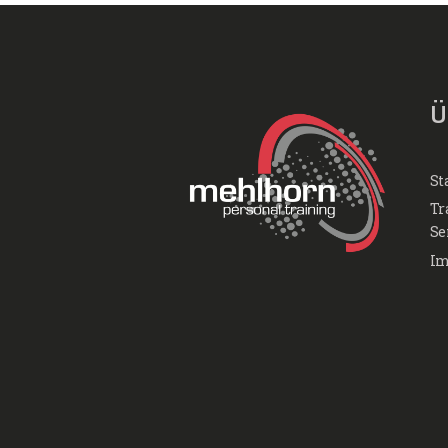
Ü
St
Tr
Se
Im