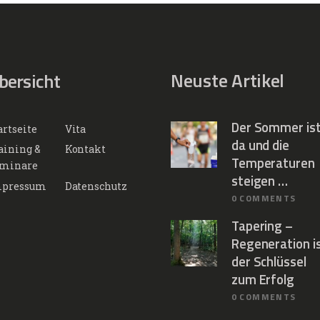
Neuste Artikel
bersicht
Der Sommer is
artseite
Vita
da und die
aining &
Kontakt
Temperaturen
minare
steigen …
pressum
Datenschutz
0
COMMENTS
Tapering –
Regeneration i
der Schlüssel
zum Erfolg
0
COMMENTS