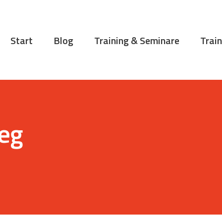
START
BLOG
Start
Blog
Training & Seminare
Train
TRAINING &
SEMINARE
TRAININGSTIPPS
VITA
weg
KONTAKT