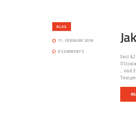
BLOG
Ja
17. FEBRUAR 2016
0
COMMENTS
Seit 4
Ultrala
… und 
Temper
RE