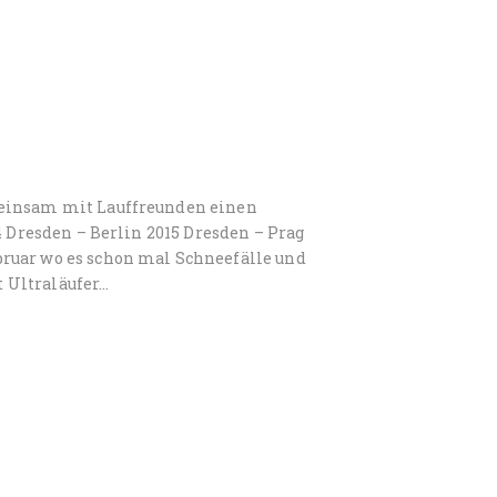
meinsam mit Lauffreunden einen
4 Dresden – Berlin 2015 Dresden – Prag
ruar wo es schon mal Schneefälle und
 Ultraläufer…