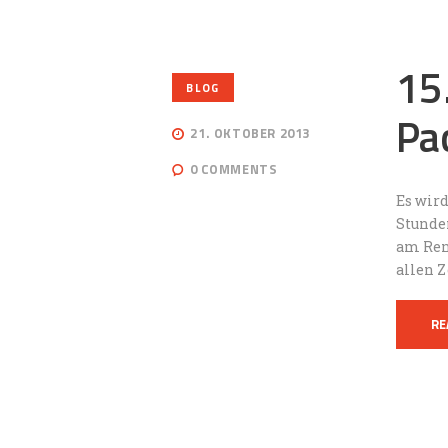
15
BLOG
Pa
21. OKTOBER 2013
0
COMMENTS
Es wir
Stunde
am Ren
allen 
RE