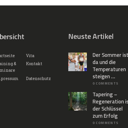
Neuste Artikel
bersicht
Der Sommer is
artseite
Vita
da und die
aining &
Kontakt
Temperaturen
minare
steigen …
pressum
Datenschutz
0
COMMENTS
Tapering –
Regeneration i
der Schlüssel
zum Erfolg
0
COMMENTS