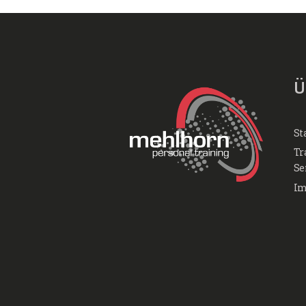
Ü
St
Tr
Se
Im