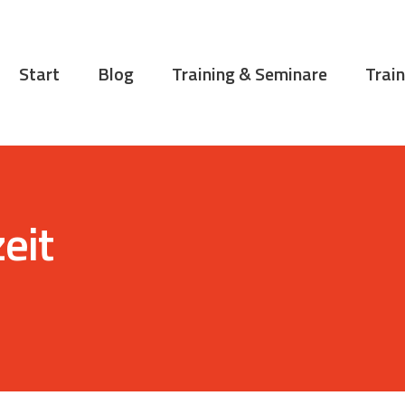
START
BLOG
Start
Blog
Training & Seminare
Train
TRAINING &
SEMINARE
TRAININGSTIPPS
VITA
eit
KONTAKT