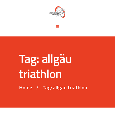
START
BLOG
TRAINING &
SEMINARE
TRAININGSTIPPS
Tag: allgäu
VITA
KONTAKT
triathlon
Home
Tag: allgäu triathlon