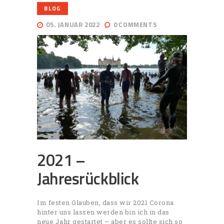
BLOG
05. JANUAR 2022
0
COMMENTS
2021 –
Jahresrückblick
Im festen Glauben, dass wir 2021 Corona
hinter uns lassen werden bin ich in das
neue Jahr gestartet – aber es sollte sich so