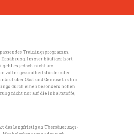
in passendes Trainingsprogramm,
e Ernährung. Immer häufiger hört
geht es jedoch nicht um
ie voller gesundheitsfördernder
ornbrot über Obst und Gemüse bis hin
rdings durch einen besonders hohen
ung nicht nur auf die Inhaltstoffe,
 das langfristig an Übersäuerungs-
ll, Muskelschmerzen oder auch