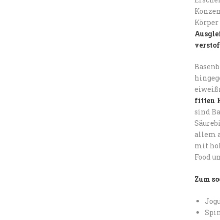
Konzen
Körper
Ausgle
versto
Basenb
hingeg
eiweiß
fitten 
sind Ba
Säurebi
allem a
mit hoh
Food u
Zum so
Jogu
Spin