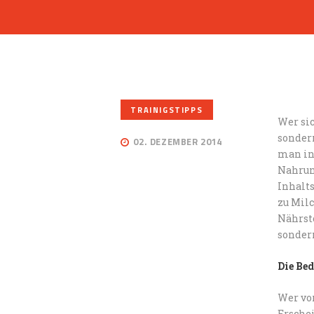
TRAINIGSTIPPS
Wer si
sonder
02. DEZEMBER 2014
man in
Nahrun
Inhalts
zu Mil
Nährsto
sonder
Die Be
Wer vo
Ersche