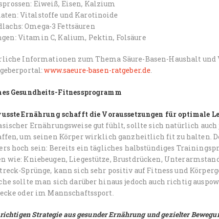
sprossen: Eiweiß, Eisen, Kalzium
ten: Vitalstoffe und Karotinoide
lachs: Omega-3 Fettsäuren
gen: Vitamin C, Kalium, Pektin, Folsäure
rliche Informationen zum Thema Säure-Basen-Haushalt und 
tgeberportal:
www.saeure-basen-ratgeber.de
.
hes Gesundheits-Fitnessprogramm
wusste Ernährung schafft die Voraussetzungen für optimale L
sischer Ernährungsweise gut fühlt, sollte sich natürlich auc
affen, um seinen Körper wirklich ganzheitlich fit zu halten.
ers hoch sein: Bereits ein tägliches halbstündiges Training
 wie: Kniebeugen, Liegestütze, Brustdrücken, Unterarmstand, 
reck-Sprünge, kann sich sehr positiv auf Fitness und Körperg
he sollte man sich darüber hinaus jedoch auch richtig auspowe
recke oder im Mannschaftssport.
 richtigen Strategie aus gesunder Ernährung und gezielter Bewegung