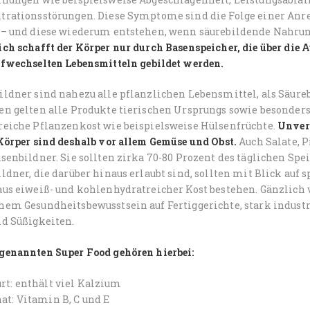
trationsstörungen. Diese Symptome sind die Folge einer Anr
 – und diese wiederum entstehen, wenn säurebildende Nahrun
ich schafft der Körper nur durch Basenspeicher, die über die
ffwechselten
Lebensmitteln gebildet werden.
ildner sind nahezu alle pflanzlichen Lebensmittel, als Säure
en gelten alle Produkte tierischen Ursprungs sowie besonder
reiche Pflanzenkost wie beispielsweise Hülsenfrüchte.
Unverz
Körper sind deshalb vor allem Gemüse und Obst.
Auch Salate, P
senbildner. Sie sollten zirka 70-80 Prozent des täglichen Sp
ldner, die darüber hinaus erlaubt sind, sollten mit Blick auf 
us eiweiß- und kohlenhydratreicher Kost bestehen. Gänzlich v
em Gesundheitsbewusstsein auf Fertiggerichte, stark industri
nd Süßigkeiten.
genannten Super Food gehören hierbei:
rt: enthält viel Kalzium
at: Vitamin B, C und E