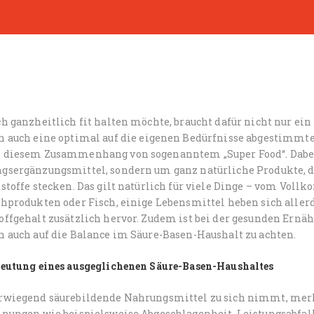
ch ganzheitlich fit halten möchte, braucht dafür nicht nur e
n auch
eine optimal auf die eigenen Bedürfnisse abgestimmt
 diesem Zusammenhang von sogenanntem „Super Food“. Dabei 
gsergänzungsmittel, sondern um ganz natürliche Produkte, d
stoffe stecken. Das gilt natürlich für viele Dinge – vom Vollk
chprodukten oder Fisch, einige Lebensmittel heben sich alle
ffgehalt zusätzlich hervor. Zudem ist bei der gesunden Ernähr
n auch auf die Balance im Säure-Basen-Haushalt zu achten.
deutung eines ausgeglichenen Säure-Basen-Haushaltes
rwiegend säurebildende Nahrungsmittel zu sich nimmt, merkt
inungen wie beispielsweise Abgeschlagenheit, Leistungsabfa