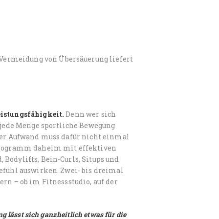
Vermeidung von Übersäuerung liefert
eistungsfähigkeit.
Denn wer sich
h jede Menge sportliche Bewegung
 Der Aufwand muss dafür nicht einmal
sprogramm daheim mit effektiven
Bodylifts, Bein-Curls, Situps und
efühl auswirken. Zwei- bis dreimal
rn – ob im Fitnessstudio, auf der
 lässt sich ganzheitlich etwas für die