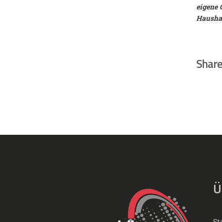
eigene 
Haushal
Share
Ü
St