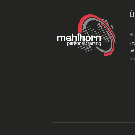
Ü
St
Tr
Se
Im