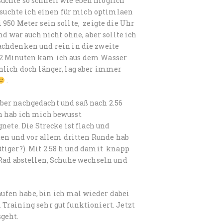
uchte so schnell wie eben möglich
uchte ich einen für mich optimlaen
950 Meter sein sollte, zeigte die Uhr
d war auch nicht ohne, aber sollte ich
achde
nken und rein in die zweite
22 Minuten kam ich aus dem Wasser
nlich doch länger, lag aber immer
.
rüber nachgedacht und saß nach 2.56
n hab ich mich bewusst
nete. Die Strecke ist flach und
iten und vor allem dritten Runde hab
tiger?). Mit 2.58 h und damit knapp
 Rad abstellen, Schuhe wechseln und
fen habe, bin ich mal wieder dabei
Training sehr gut funktioniert. Jetzt
sgeht.