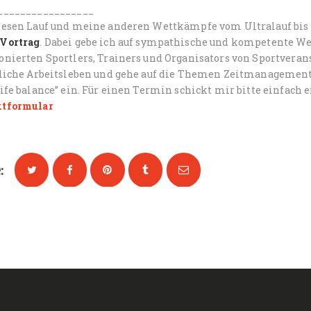
_________________
iesen Lauf und meine anderen Wettkämpfe vom Ultralauf bis
Vortrag
. Dabei gebe ich auf sympathische und kompetente Wei
onierten Sportlers, Trainers und Organisators von Sportveran
gliche Arbeitsleben und gehe auf die Themen Zeitmanagement,
ife balance” ein. Für einen Termin schickt mir bitte einfach 
tformular
: