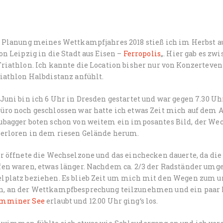
r Planung meines Wettkampfjahres 2018 stieß ich im Herbst a
on Leipzig in die Stadt aus Eisen –
Ferropolis
„. Hier gab es zw
riathlon. Ich kannte die Location bisher nur von Konzerteven
iathlon Halbdistanz anfühlt.
Juni bin ich 6 Uhr in Dresden gestartet und war gegen 7.30 Uh
üro noch geschlossen war hatte ich etwas Zeit mich auf dem 
ubagger boten schon von weitem ein imposantes Bild, der Wec
verloren in dem riesen Gelände herum.
r öffnete die Wechselzone und das einchecken dauerte, da die
fen waren, etwas länger. Nachdem ca. 2/3 der Radständer um
lplatz beziehen. Es blieb Zeit um mich mit den Wegen zum
, an der Wettkampfbesprechung teilzunehmen und ein paar
mminer See
erlaubt und 12.00 Uhr ging‘s los.