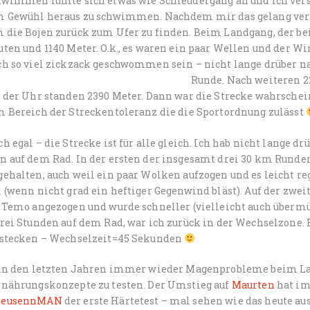
hwimmen fühlte sich etwas wie Schleudergang an und ich vers
m Gewühl heraus zu schwimmen. Nachdem mir das gelang vers
die Bojen zurück zum Ufer zu finden. Beim Landgang, der bei 
ten und 1140 Meter. O.k., es waren ein paar Wellen und der Win
ch so viel zickzack geschwommen sein – nicht lange drüber n
Runde. Nach weiteren 
f der Uhr standen 2390 Meter. Dann war die Strecke wahrschei
m Bereich der Streckentoleranz die die Sportordnung zulässt
h egal – die Strecke ist für alle gleich. Ich hab nicht lange d
n auf dem Rad. In der ersten der insgesamt drei 30 km Runde
ehalten, auch weil ein paar Wolken aufzogen und es leicht reg
 (wenn nicht grad ein heftiger Gegenwind bläst). Auf der zwe
s Temo angezogen und wurde schneller (vielleicht auch übermü
drei Stunden auf dem Rad, war ich zurück in der Wechselzone.
nstecken – Wechselzeit=45 Sekunden
 in den letzten Jahren immer wieder Magenprobleme beim Lau
rnährungskonzepte zu testen. Der Umstieg auf
Maurten
hat im 
eusennMAN
der erste Härtetest – mal sehen wie das heute au