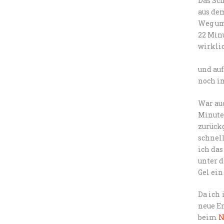
Das Sc
aus de
Weg um 
22 Minu
wirkli
und au
noch i
War auc
Minute
zurückg
schnell
ich da
unter 
Gel ei
Da ich
neue E
beim
N