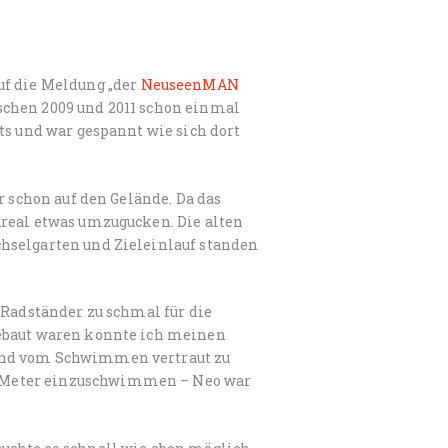
uf die Meldung „der
NeuseenMAN
ischen 2009 und 2011 schon einmal
ts und war gespannt wie sich dort
r schon auf den Gelände. Da das
Areal etwas umzugucken. Die alten
hselgarten und Zieleinlauf standen
 Radständer zu schmal für die
gebaut waren konnte ich meinen
 und vom Schwimmen vertraut zu
 Meter einzuschwimmen – Neo war