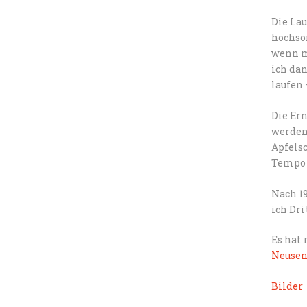
Die La
hochsom
wenn m
ich dan
laufen 
Die Ern
werden
Apfelsc
Tempo 
Nach 19
ich Dri
Es hat
Neuse
Bilder