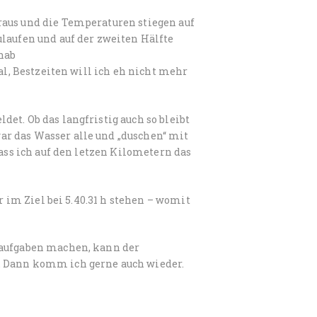
raus und die Temperaturen stiegen auf
ulaufen und auf der zw
eiten Hälfte
hab
al, Bestzeiten will ich eh nicht mehr
et. Ob das langfristig auch so bleibt
r das Wasser alle und „duschen“ mit
dass ich auf den letzen Kilometern das
r im Ziel bei 5.40.31 h stehen – womit
saufgaben machen, kann der
. Dann komm ich gerne auch wieder.