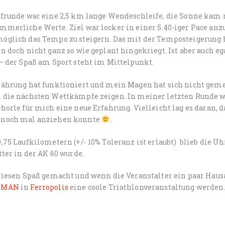
ufrunde war eine 2,5 km lange Wendeschleife, die Sonne kam 
merliche Werte. Ziel war locker in einer 5.40-iger Pace anz
öglich das Tempo zu steigern. Das mit der Temposteigerung 
n doch nicht ganz so wie geplant hingekriegt. Ist aber auch eg
– der Spaß am Sport steht im Mittelpunkt.
ährung hat funktioniert und mein Magen hat sich nicht gemeld
 die nächsten Wettkämpfe zeigen. In meiner letzten Runde wa
horle für mich eine neue Erfahrung. Vielleicht lag es daran, 
noch mal anziehen konnte
.
,75 Laufkilometern (+/- 10% Toleranz ist erlaubt) blieb die Uh
tter in der AK 60 wurde.
 riesen Spaß gemacht und wenn die Veranstalter ein paar Hau
nMAN
in
Ferropolis
eine coole Triathlonveranstaltung werden