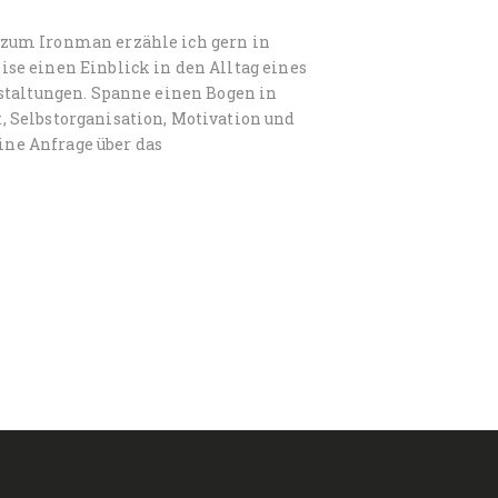
 zum Ironman erzähle ich gern in
se einen Einblick in den Alltag eines
staltungen. Spanne einen Bogen in
 Selbstorganisation, Motivation und
eine Anfrage über das