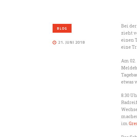
Bei de
BLOG
zieht v
einen T
21. JUNI 2018
eine Tr
Am 02. 
Meldeb
Tageba
etwas 
8.30 Uh
Radrei
Wechse
machen
im
Gre