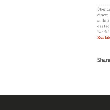
______
Über d
einem
ambiti
das tä
“work l
Kontak
Share