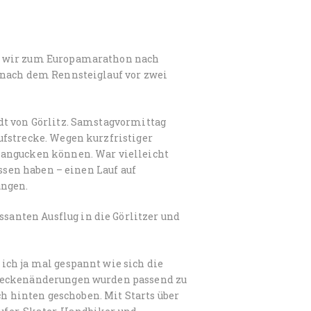
n wir zum Europamarathon nach
 nach dem Rennsteiglauf vor zwei
dt von Görlitz. Samstagvormittag
ufstrecke. Wegen kurzfristiger
 angucken können. War vielleicht
assen haben – einen Lauf auf
ungen.
anten Ausflug in die Görlitzer und
ich ja mal gespannt wie sich die
treckenänderungen wurden passend zu
 hinten geschoben. Mit Starts über