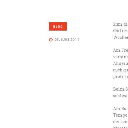
Zum di
BLOG
Görlit
Woche
05. JUNI 2011
Am Fre
verbin
Änderu
auch gu
profil
Beim S
schlesi
Am Son
Temper
den so