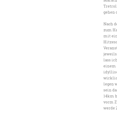
Marath
Tretro
gehen c
Nach de
zum Ha
mit ein
Hitzes
Verans
jeweil
lass ic
einem g
idylli
wirklic
legen 
sein da
14km ha
vorm Zi
werde 2