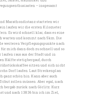
fer, Skater, Handbiker und
ewegungsenthusiasten – insgesamt
 und Marathondistanz starteten wir
n laufen wir die ersten Kilometer
rn. Es wird schnell klar, dass es eine
sich warten und kommt nach 5km. Die
alle weiteren Verpflegungspunkte nach
für mich dann doch zu schnell und so
 laufen raus aus der Stadt und in
n Hälfte stetig bergauf, durch
rühstückskaffee sitzen und sich nicht
rchs Dorf laufen. Laut Streckenplan
ch ganz schön hin. Kann aber auch
ribut zollen müssen. Aber egal, nach
ch bergab zurück nach Görlitz. Kurz
t und nach 1:38:36 bin ich im Ziel,