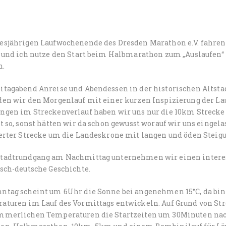
esjährigen Laufwochenende des Dresden Marathon e.V. fahre
z und ich nutze den Start beim Halbmarathon zum „Auslaufen“
n.
itagabend Anreise und Abendessen in der historischen Altsta
den wir den Morgenlauf mit einer kurzen Inspizierung der La
ngen im Streckenverlauf haben wir uns nur die 10km Strecke
t so, sonst hätten wir da schon gewusst worauf wir uns eingel
ierter Strecke um die Landeskrone mit langen und öden Steig
tadtrundgang am Nachmittag unternehmen wir einen interess
sch-deutsche Geschichte.
ntag scheint um 6Uhr die Sonne bei angenehmen 15°C, da bin 
aturen im Lauf des Vormittags entwickeln. Auf Grund von S
mmerlichen Temperaturen die Startzeiten um 30Minuten nach