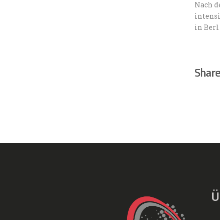
Nach de
intens
in Ber
Share
Ü