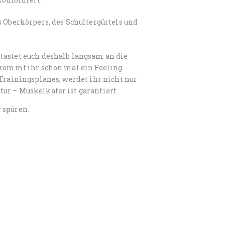
s Oberkörpers, des Schultergürtels und
tastet euch deshalb langsam an die
bekommt ihr schon mal ein Feeling
 Trainingsplanes, werdet ihr nicht nur
ur – Muskelkater ist garantiert.
 spüren.