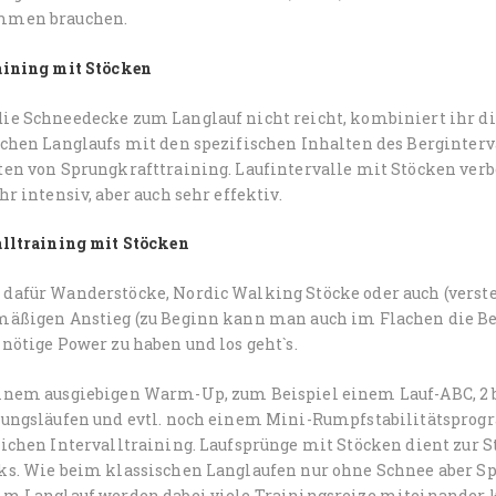
mmen brauchen.
aining mit Stöcken
ie Schneedecke zum Langlauf nicht reicht, kombiniert ihr
schen Langlaufs mit den spezifischen Inhalten des Berginter
ten von Sprungkrafttraining. Laufintervalle mit Stöcken verb
hr intensiv, aber auch sehr effektiv.
alltraining mit Stöcken
dafür Wanderstöcke, Nordic Walking Stöcke oder auch (verstel
mäßigen Anstieg (zu Beginn kann man auch im Flachen die Be
nötige Power zu haben und los geht`s.
inem ausgiebigen Warm-Up, zum Beispiel einem Lauf-ABC, 2 bi
rungsläufen und evtl. noch einem Mini-Rumpfstabilitätsprog
lichen Intervalltraining. Laufsprünge mit Stöcken dient zur 
ks. Wie beim klassischen Langlaufen nur ohne Schnee aber Spr
im Langlauf werden dabei viele Trainingsreize miteinander 