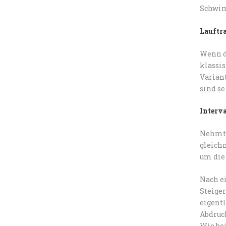
Schwi
Lauftr
Wenn d
klassi
Varian
sind se
Interv
Nehmt 
gleich
um die 
Nach e
Steige
eigent
Abdruc
Wie be