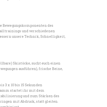
 die Bewegungskomponenten des
valltrainings und verschiedenen
essern unsere Technik, Schnelligkeit,
lbare) Skistöcke, sucht euch einen
wegungen ausführen), frische Beine,
s 3 x 10 bis 15 Sekunden
ramm startet ihr mit dem
Stabilisierung und zum Stärken des
ingen mit Abdruck, statt gleiten.
kombiniert.