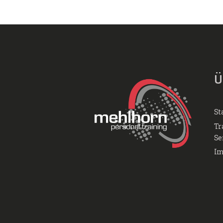
Ü
St
Tr
Se
Im