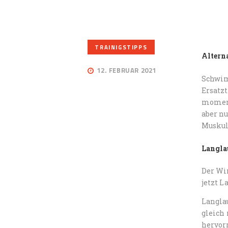
TRAINIGSTIPPS
Altern
12. FEBRUAR 2021
Schwim
Ersatz
momenta
aber n
Muskula
Langla
Der Win
jetzt L
Langla
gleich 
hervor