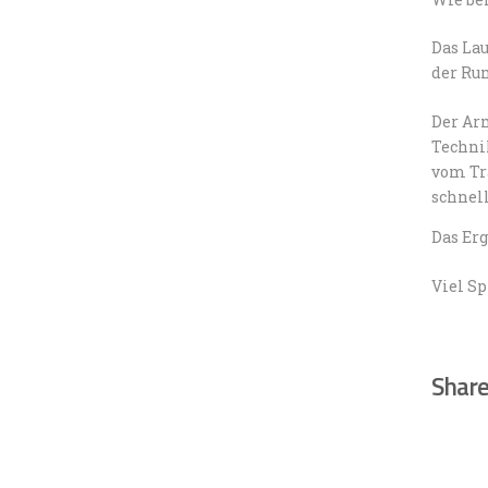
Das Lau
der Ru
Der Ar
Techni
vom Tra
schnel
Das Er
Viel Sp
Share