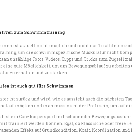
ativen zum Schwimmtraining
men ist aktuell nicht möglich und nicht nur Triathleten su
training, um die schwimmspezifische Muskulatur nicht kompl
n unzählige Fotos, Videos, Tipps und Tricks zum Zugseiltrai
ur eine gute Möglichkeit, um am Bewegungsablauf zu arbeite
tur zu erhalten und zu stärken.
ufen ist auch gut fürs Schwimmen
ter ist zurück und wird, wie es aussieht auch die nächsten Tag
anglauf möglich und man muss nicht der Profi sein, um auf die
uf ist ein Ganzkörpersport mit schonender Bewegungsausführ
mit trainiert werden können. Egal, ob klassische oder freie T
ragenden Effekt auf Grundkondition, Kraft, Koordination und 