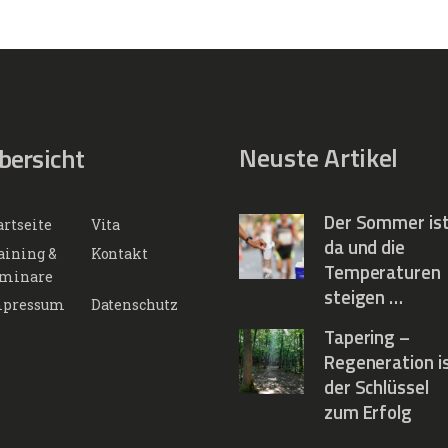
Neuste Artikel
bersicht
Der Sommer is
artseite
Vita
da und die
aining &
Kontakt
Temperaturen
minare
steigen …
pressum
Datenschutz
Tapering –
Regeneration i
der Schlüssel
zum Erfolg