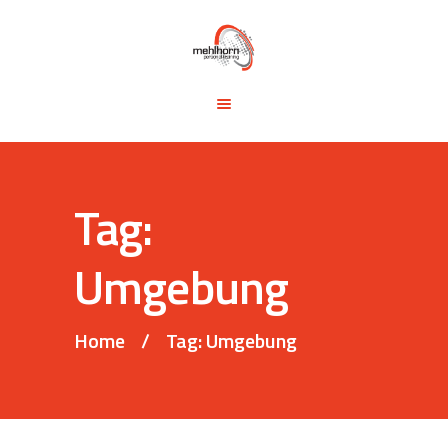
START
BLOG
TRAINING &
SEMINARE
TRAININGSTIPPS
Tag:
VITA
KONTAKT
Umgebung
Home
Tag: Umgebung