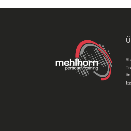
Ü
St
Tr
Se
Im