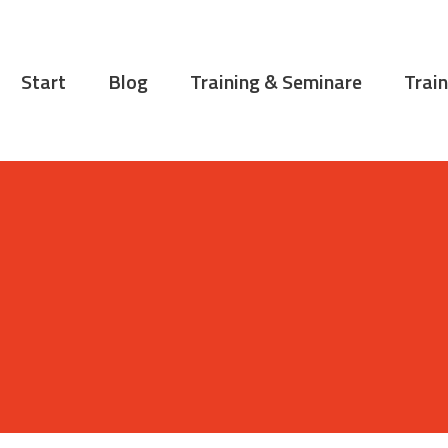
START
BLOG
Start
Blog
Training & Seminare
Train
TRAINING &
SEMINARE
TRAININGSTIPPS
VITA
KONTAKT