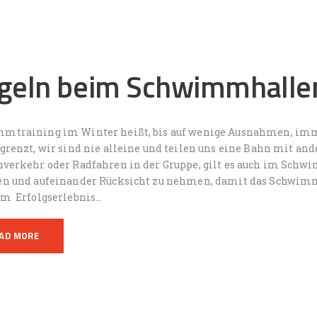
geln beim Schwimmhallen
mtraining im Winter heißt, bis auf wenige Ausnahmen, imme
egrenzt, wir sind nie alleine und teilen uns eine Bahn mit 
nverkehr oder Radfahren in der Gruppe, gilt es auch im Schw
en und aufeinander Rücksicht zu nehmen, damit das Schwimmt
em Erfolgserlebnis…
AD MORE