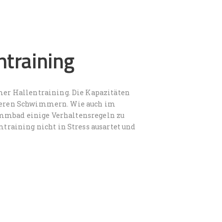
training
r Hallentraining. Die Kapazitäten
anderen Schwimmern. Wie auch im
immbad einige Verhaltensregeln zu
raining nicht in Stress ausartet und