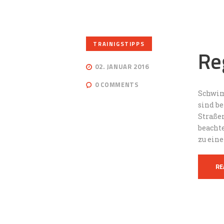
TRAINIGSTIPPS
Re
02. JANUAR 2016
0
COMMENTS
Schwim
sind b
Straße
beacht
zu ein
RE