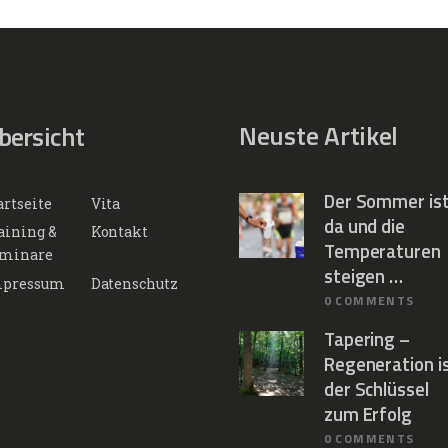
Neuste Artikel
bersicht
Der Sommer is
artseite
Vita
da und die
aining &
Kontakt
Temperaturen
minare
steigen …
pressum
Datenschutz
0
COMMENTS
Tapering –
Regeneration i
der Schlüssel
zum Erfolg
0
COMMENTS