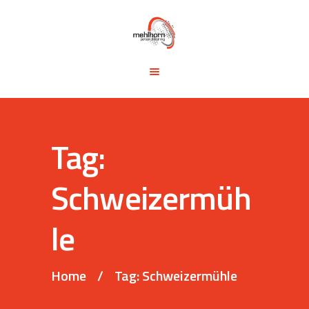
START
BLOG
TRAINING &
SEMINARE
TRAININGSTIPPS
Tag:
VITA
KONTAKT
Schweizermüh
le
Home
Tag: Schweizermühle