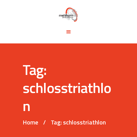
START
BLOG
TRAINING &
SEMINARE
TRAININGSTIPPS
Tag:
VITA
KONTAKT
schlosstriathlo
n
Home
Tag: schlosstriathlon