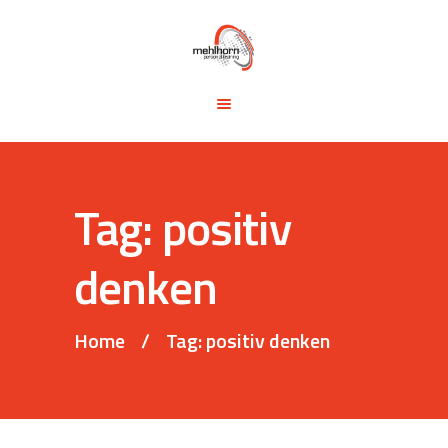
START
BLOG
TRAINING &
SEMINARE
TRAININGSTIPPS
Tag: positiv
VITA
KONTAKT
denken
Home
Tag: positiv denken