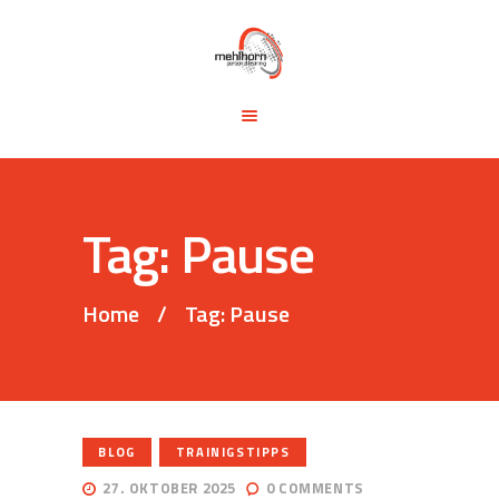
START
BLOG
TRAINING &
SEMINARE
TRAININGSTIPPS
Tag: Pause
VITA
KONTAKT
Home
Tag: Pause
,
BLOG
TRAINIGSTIPPS
27. OKTOBER 2025
0
COMMENTS