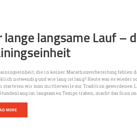
r lange langsame Lauf – d
ainingseinheit
ainingseinheit, die in keiner Marathonvorbereitung fehlen da
rklich notwendig und wie lang ist lang? Heute war es wieder
n starteten wir zum mittlerweile zur Tradition gewordenen 
Stundenlang im langsamen Tempo traben, macht das Sinn un
AD MORE