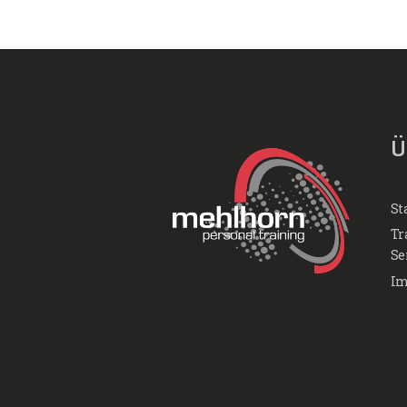
Ü
St
Tr
Se
Im