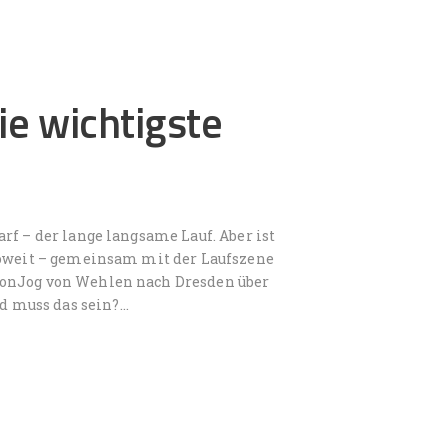
ie wichtigste
rf – der lange langsame Lauf. Aber ist
 soweit – gemeinsam mit der Laufszene
LonJog von Wehlen nach Dresden über
d muss das sein?…