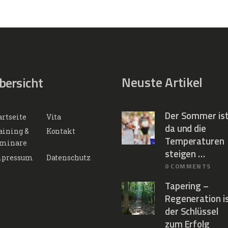
Neuste Artikel
bersicht
Der Sommer is
artseite
Vita
da und die
aining &
Kontakt
Temperaturen
minare
steigen …
pressum
Datenschutz
0
COMMENTS
Tapering –
Regeneration i
der Schlüssel
zum Erfolg