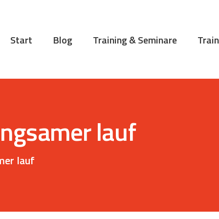
START
BLOG
Start
Blog
Training & Seminare
Train
TRAINING &
SEMINARE
TRAININGSTIPPS
VITA
langsamer lauf
KONTAKT
mer lauf