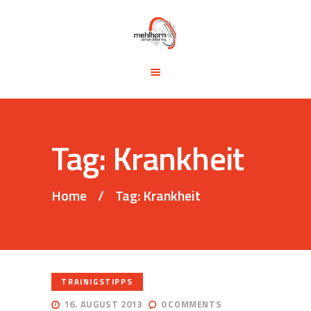
START
BLOG
TRAINING &
SEMINARE
TRAININGSTIPPS
Tag: Krankheit
VITA
KONTAKT
Home
Tag: Krankheit
TRAINIGSTIPPS
16. AUGUST 2013
0
COMMENTS