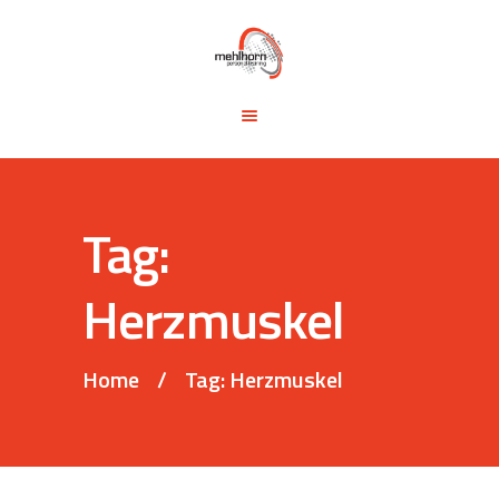
START
BLOG
TRAINING &
SEMINARE
TRAININGSTIPPS
Tag:
VITA
KONTAKT
Herzmuskel
Home
Tag: Herzmuskel