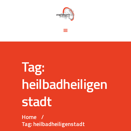
START
BLOG
TRAINING &
SEMINARE
TRAININGSTIPPS
Tag:
VITA
KONTAKT
heilbadheiligen
stadt
Home
Tag: heilbadheiligenstadt