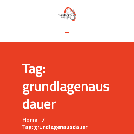
START
BLOG
TRAINING &
SEMINARE
TRAININGSTIPPS
Tag:
VITA
KONTAKT
grundlagenaus
dauer
Home
Tag: grundlagenausdauer