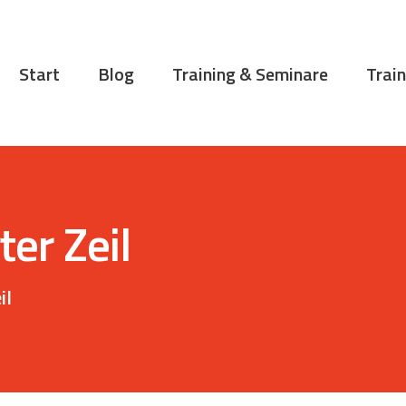
START
BLOG
Start
Blog
Training & Seminare
Train
TRAINING &
SEMINARE
TRAININGSTIPPS
VITA
ter Zeil
KONTAKT
il