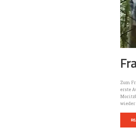
Fra
Zum Fra
erste A
Moritzb
wieder 
RE