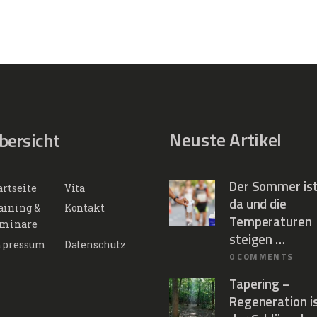
Neuste Artikel
bersicht
Der Sommer is
artseite
Vita
da und die
aining &
Kontakt
Temperaturen
minare
steigen …
pressum
Datenschutz
0
COMMENTS
Tapering –
Regeneration i