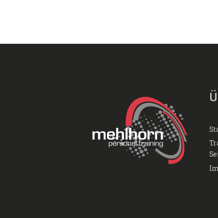
Ü
St
Tr
Se
Im