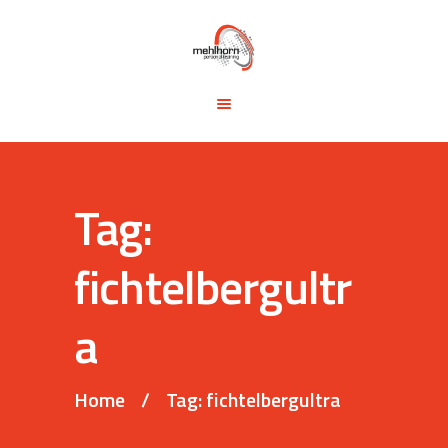
START
BLOG
TRAINING &
SEMINARE
TRAININGSTIPPS
Tag:
VITA
KONTAKT
fichtelbergultr
a
Home
Tag: fichtelbergultra