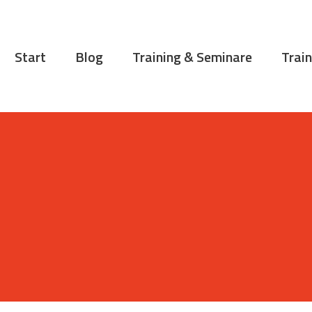
START
BLOG
Start
Blog
Training & Seminare
Train
TRAINING &
SEMINARE
TRAININGSTIPPS
VITA
KONTAKT