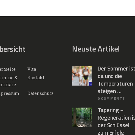
Neuste Artikel
bersicht
Der Sommer is
artseite
Vita
da und die
aining &
Kontakt
Temperaturen
minare
steigen …
pressum
Datenschutz
0
COMMENTS
Tapering –
Regeneration i
der Schlüssel
zum Erfolg