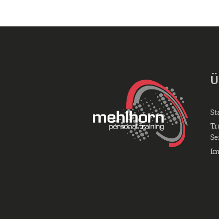
Ü
St
Tr
Se
Im