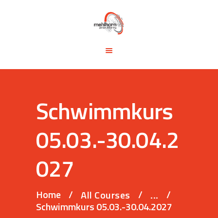
START
BLOG
TRAINING &
SEMINARE
TRAININGSTIPPS
Schwimmkurs
VITA
KONTAKT
05.03.-30.04.2
027
Home
All Courses
...
Schwimmkurs 05.03.-30.04.2027